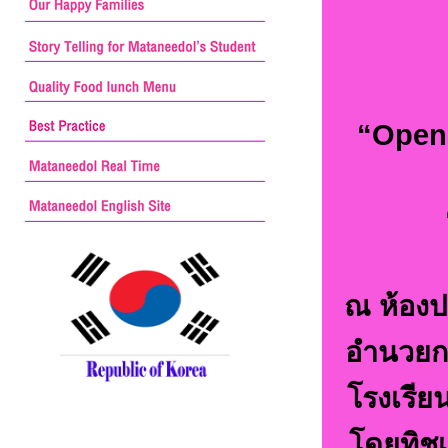
“Open 
ณ ห้องป
อำนวย
โรงเรีย
โดยทิชเ