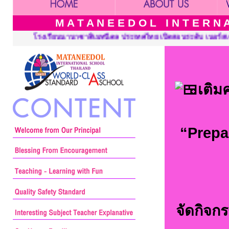
M A T A N E E D O L I N T E R N A 
ไทย เปิดสอนระดับ เนอร์สเซอรี่ อนุบาล ประถมศึกษาและมัธยมศึกษา :::
เติม
“Prepar
จัดกิจก