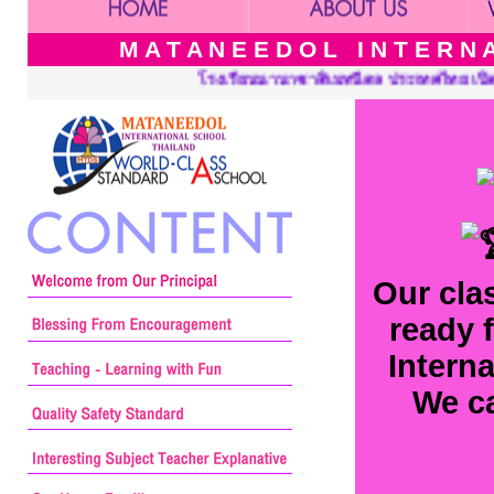
M A T A N E E D O L I N T E R N A 
ดล ประเทศไทย เปิดสอนระดับ เนอร์สเซอรี่ อนุบาล ประถมศึกษาและมัธย
Our clas
ready 
Interna
We ca