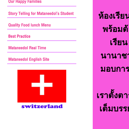
ห้องเรีย
พร้อมต
เรียน
นานาชาต
มอบการเ
เราตั้งต
เต็มบรร