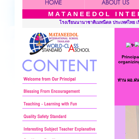
M A T A N E E D O L I N T E R
ล ประเทศไทย เปิดสอนระดับ เนอร์สเซอรี่ อนุบาล ประถมศึกษาและมัธยม
Principa
organizin
ท่าน ผอ.ฝน