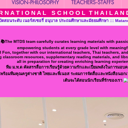
 N A T I O N A L S C H O O L T H A I L A N D T
ศึกษา ::: Mataneedol International School Thailand, Pre-Kinderg
The MTDS team carefully curates learning materials with passio
empowering students at every grade level with meaningf
l Fon, together with our international teachers, Thai teachers, an
g classroom resources, supplementary reading materials, and libr
all in preparation for creating enriching learning experi
ทีม ม.ท.ด คัดสรรสื่อการเรียนรู้ด้วยความรักเเละเปี่ยมพลังในการมอบควา
พร้อมทีมคุณครูต่างชาติ ไทยเเละพี่เนอส ระดมการจัดสื่อเเละหนังสือนอก
เต้นจะได้สอนนักเรียนที่รักของเรา