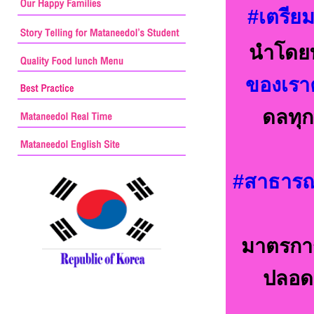
#เตรีย
นำโดยท
ของเราค
ดลทุก
#สาธารณส
มาตรการ
ปลอดภ