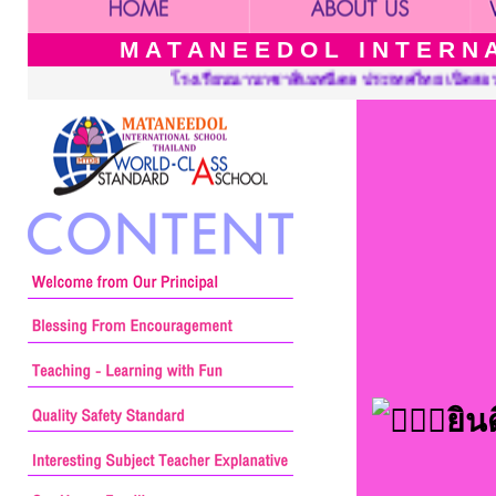
M A T A N E E D O L I N T E R N A 
ล ประเทศไทย เปิดสอนระดับ เนอร์สเซอรี่ อนุบาล ประถมศึกษาและมัธยม
ยิน