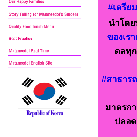
#เตรีย
นำโดยท
ของเราค
ดลทุก
#สาธารณส
มาตรการ
ปลอดภ