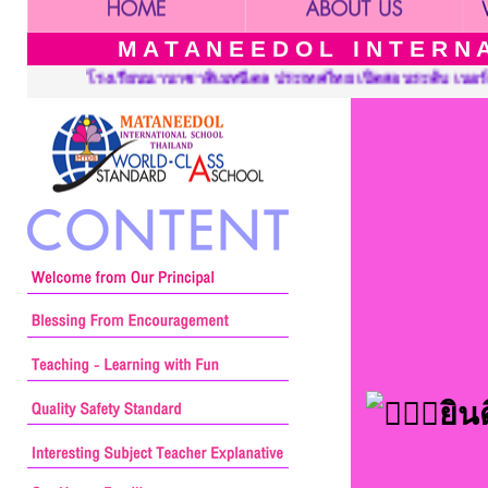
M A T A N E E D O L I N T E R N A 
ย เปิดสอนระดับ เนอร์สเซอรี่ อนุบาล ประถมศึกษาและมัธยมศึกษา ::: 
ยิน