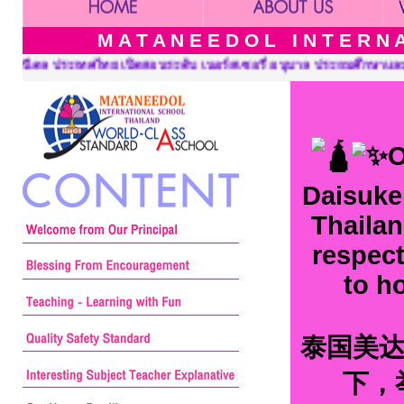
M A T A N E E D O L I N T E R N A 
ี่ อนุบาล ประถมศึกษาและมัธยมศึกษา ::: Mataneedol International 
O
Daisuke
Thailan
respect
to h
泰国美达尼
下，