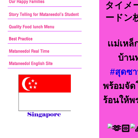
タイメ
ードン
เเม่เห
บ้านท
#สุดซา
พร้อมจั
ร้อนให้พ