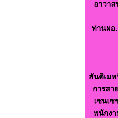
อาวาสหล
ท่านผอ.
สันติเมท
การสายง
เซนเซช
พนักงา