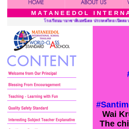
M A T A N E E D O L I N T E R N A 
ประเทศไทย เปิดสอนระดับ เนอร์สเซอรี่ อนุบาล ประถมศึกษาและมัธยมศึ
#Santim
Wai Kr
The chi