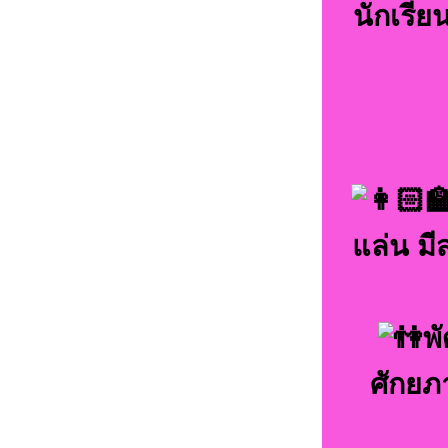
นักเรีย
แล่น มี
พ
ศักยภ