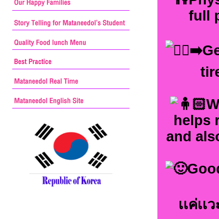
full
Ge
ti
W
helps 
and als
Good
เเค่เเ