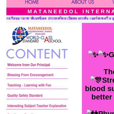
M A T A N E E D O L I N T E R N A 
ะดับ เนอร์สเซอรี่ อนุบาล ประถมศึกษาและมัธยมศึกษา ::: Mataneedol
G
Th
Str
blood su
better
Phys