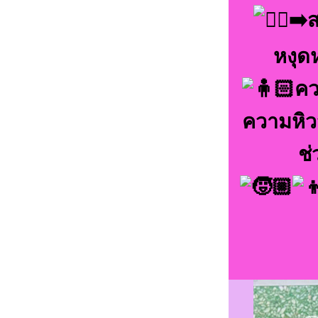
ส
หงุด
คว
ความหิวจ
ช