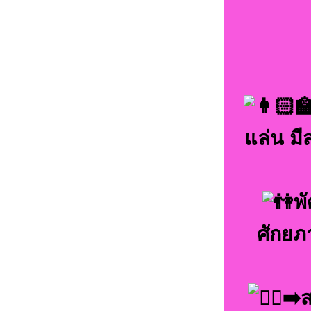
แล่น มี
พ
ศักยภ
ส