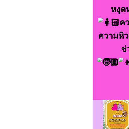
หงุด
คว
ความหิวจ
ช