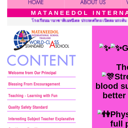
M A T A N E E D O L I N T E R N A 
ไทย เปิดสอนระดับ เนอร์สเซอรี่ อนุบาล ประถมศึกษาและมัธยมศึกษา ::
G
Th
Str
blood su
better
Phys
full