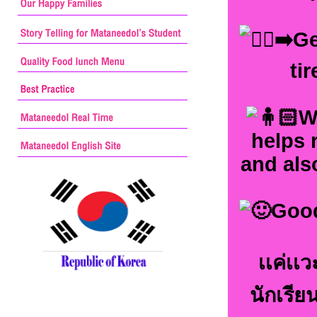
Ge
ti
W
helps 
and als
Good
เเค่เเ
นักเรีย