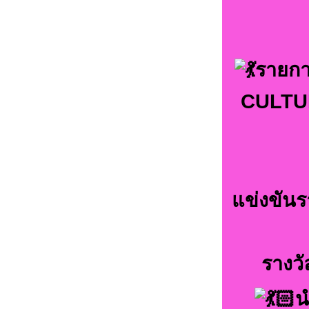
รายกา
CULTUR
แข่งขัน
รางว
น