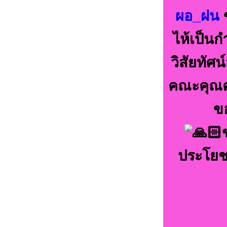
ผอ_ฝน
ไห้เป็น
วิสัยทัศ
คณะคุณคร
ข
ประโยชน