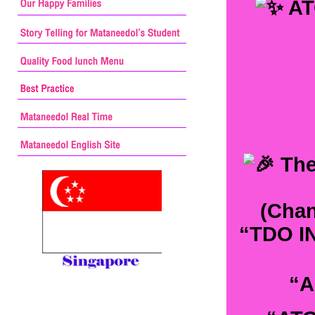
AT
The
(Chan
“TDO I
“A