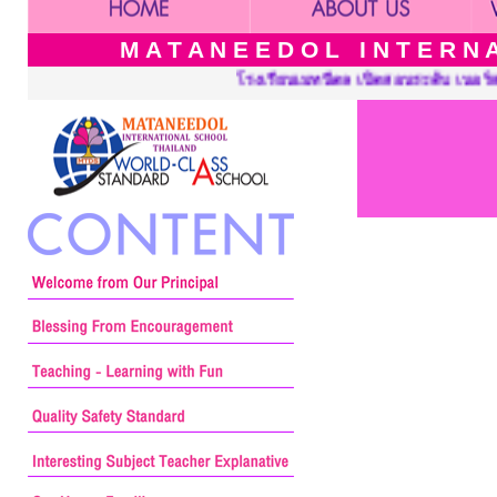
M A T A N E E D O L I N T E R N A 
โรงเรียนเมทนีดล เปิดสอนระดับ เนอร์สเซอรี่ อนุบาลและประถ