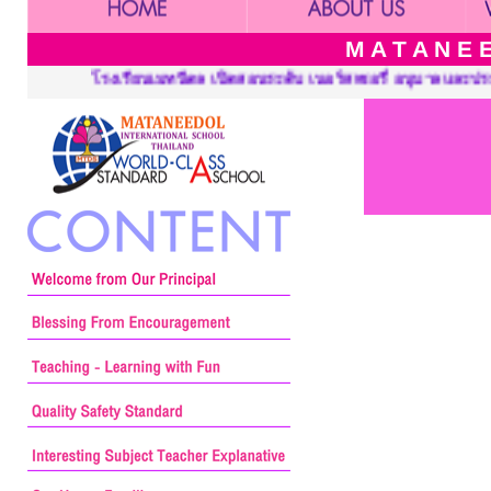
M A T A N E E
 เปิดสอนระดับ เนอร์สเซอรี่ อนุบาลและประถมศึกษา ::: Mataneedol S