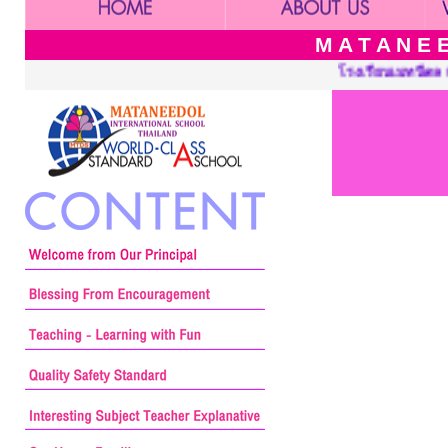
M A T A N E E
โรงเรียนเมทนีดล เปิดสอนระดับ เนอร์สเซอรี่ 