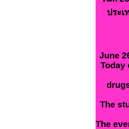
ประเท
June 26
Today 
drugs
The st
The even