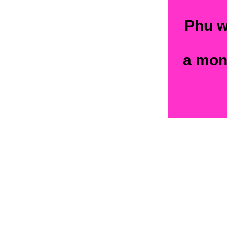
Phu w
a monk