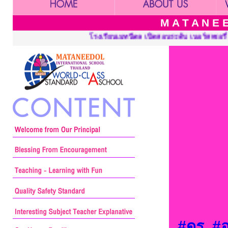
M A T A N E E
โรงเรียนเมทนีดล เปิดสอนระดับ เนอร์สเซอรี่ อนุบาลและประถมศึกษา :
#ดร
.
#อ