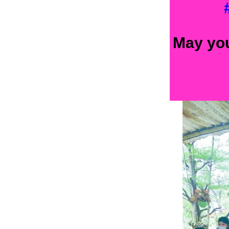
May yo