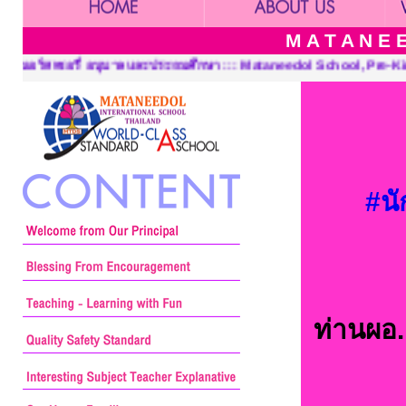
M A T A N E E
ะถมศึกษา ::: Mataneedol School, Pre-Kindergarten, Kindergarten 
#นั
ท่านผอ