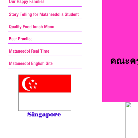
คณะครู