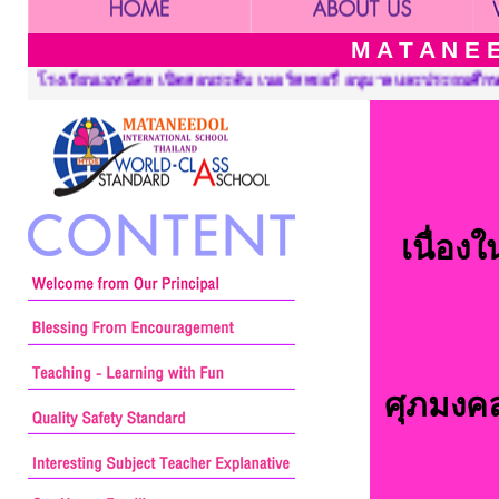
M A T A N E E
นอร์สเซอรี่ อนุบาลและประถมศึกษา ::: Mataneedol School, Pre-Kind
เนื่อ
ศุภมงคล