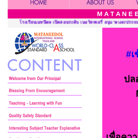
M A T A N E E
ะดับ เนอร์สเซอรี่ อนุบาลและประถมศึกษา ::: Mataneedol School, Pr
#เ
ปล
เพื่อคว