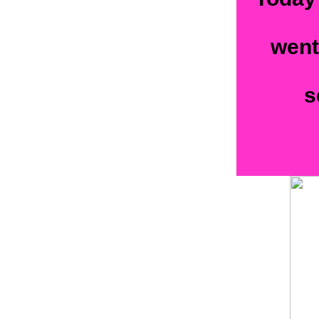
went
s