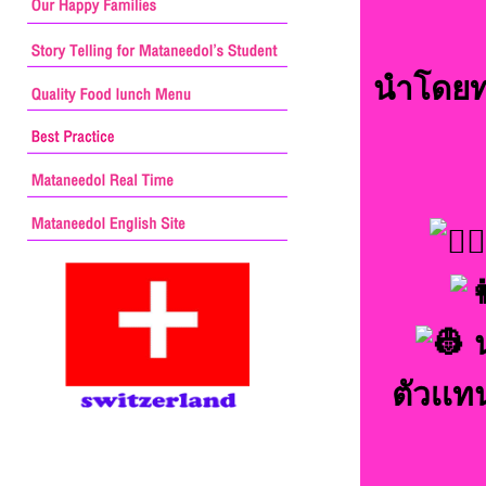
นำโดยท
น
ตัวเเ