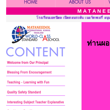
M A T A N E E
ิดสอนระดับ เนอร์สเซอรี่ อนุบาลและประถมศึกษา ::: Mataneedol Scho
ท่านผอ.