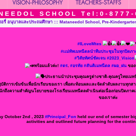
N E E D O L S C H O O L T e l : 0 - 8 7 7 7 - 
มศึกษา ::: Mataneedol School, Pre-Kindergarten, Kindergarten an
#ILoveMtes
#เเม่ทัพเมทนีดลนำทีมประชุมในทุกปิดภ
#วิสัยทัศน์ชัดเจน
#2023_Vision
พร้อมแล้วค่ะ!
#ดร
.
#อรทัย
#สันติเมทนีดล
#ผอ_ฝน
ของ
ประธานนำประชุมคุณครูต่างชาติ-คุณครูไทยเมท
บัติการเข้มข้นเพื่อนักเรียนของเรา เพื่อสะท้อนผลเเละจัดลำดับผลงานทุกสา
ักถึงความสำคัญนโยบายของโรงเรียนเมทนีดลดำเนินต่อเนื่องก่อนปิดภาคเร
ของเราค่ะ
y October 2nd , 2023
#Principal_Fon
held our end of semester bi
activities and outlined future planning for the conti