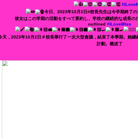
#ILove
今日、2023年10月2日#校長先生は今学期終
彼女はこの学期の活動をすべて要約し、学校の継続的な成長の
outlined
#ILoveMtes
今天，2023年10月2日＃校長舉行了一次大型會議，結束了本學期。她
計劃。概述了