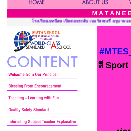
M A T A N E E
 เนอร์สเซอรี่ อนุบาลและประถมศึกษา ::: Mataneedol School, Pre-Ki
#MTES_
สี Spor