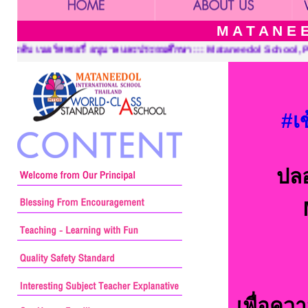
M A T A N E E
ระถมศึกษา ::: Mataneedol School, Pre-Kindergarten, Kindergarten
#เ
ปล
เพื่อคว