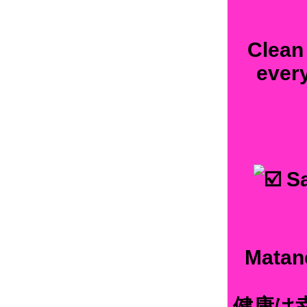
Clean 
every
Sa
Matane
健康は