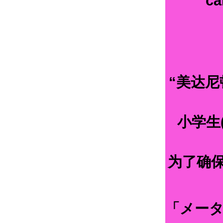
ca
“美达
小学生
为了确
「メー