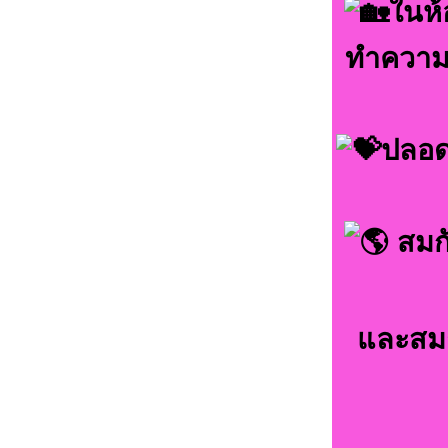
ในห้
ทำความส
ปลอด
สมกั
และสมา