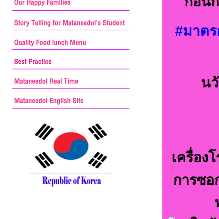
ก่อนก
#มาตร
นว
เครื่อ
การซอกซ