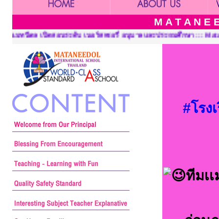
M A T A N E E
อรี่ อนุบาลและประถมศึกษา ::: Mataneedol School, Pre-Kindergarten
#โรงเ
ทีมเเ