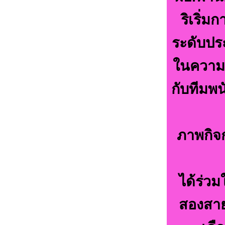
ริเริ่
ระดับประ
ในความห
กับทีมพน
ภาพกิจก
ได้ร่วม
สองสายพ