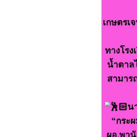
เกษตรเจ
ทางโรงเ
น้ำตาลไ
สามารถเ
นา
“กระผม
ผอ.พานั