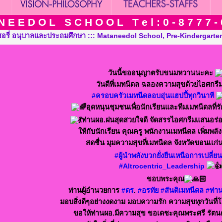
N E E D O L S C H O O L T e l : 0 - 8 7 7 7 - 
, Pre-Kindergarten, Kindergarten and Grade in Khon Kaen Thailan
วันนี้ขออนุญาตรับขนมหวานนะคะ
วันดีที่เมทนีดล ฉลองความสุขด้วยไอศกรี
#ครอบครัวเมทนีดลอบอุ่นแฮปปี้ทุกวินาที
อุดหนุนชุมชนเพื่อนักเรียนและทีมเมทนีดลที่ร
ท่านผอ.ฝนสุดสวยใจดี จัดสรรไอศกรีมแสนอร่อ
ให้กับนักเรียน คุณครู พนักงานเมทนีดล เพิ่มพลั
สดชื่น มุมความสุขที่เมทนีดล จังหวัดขอนเเก่
#ผู้นำพลังบวกยั่งยืนเหนือการเปลี่
#Altrocentric_Leadership
ขอบพระคุณ
ท่านผู้อำนวยการ
#ดร
.
#อรทัย
#สันติเมทนีดล
#ท่า
มอบสิ่งดีๆอย่างงดงาม มอบความรัก ความสุขทุกวันที่โ
ขอให้ท่านผอ.มีความสุข ขอเดชะคุณพระศรี รัตนต