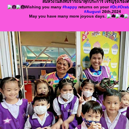
สมหวังในสิ่งที่ปรารถนาทุกประการ เจริญรุ่งเรืองต่
Wishing you many
#happy
returns on your
#Dr
.
#Orat
#August
26th,2024
May you have many more joyous days.