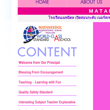
M A T A 
ดสอนระดับ เนอร์สเซอรี่ อนุบาลและประถมศึกษา ::: Mataneedol School