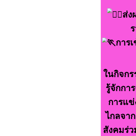
ส่ง
ร
การเ
ในกิจกรร
รู้จักก
การแข่งข
ไกลจากย
สังคมร่ว