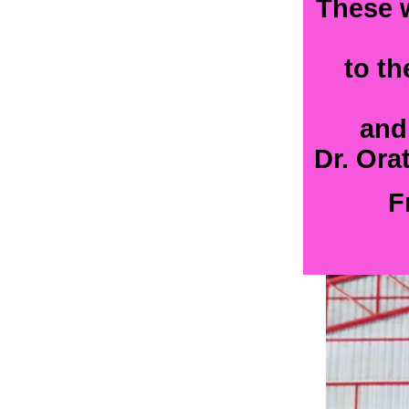
These w
to th
and
Dr. Ora
F