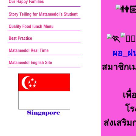
ผอ_ฝ
สมาชิกเม
เพื
โร
ส่งเสริ