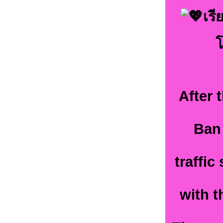
เรี
โ
After 
Ban
traffic
with t