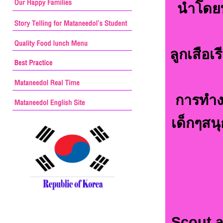
นำโดยท
ลูกเสือเ
การทำงา
เด็กๆสน
Scout a