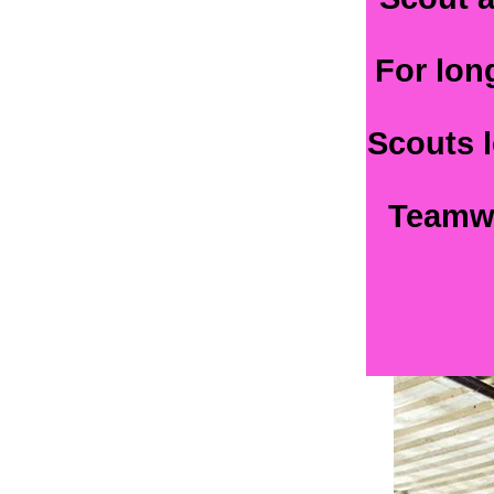
For long
Scouts l
Teamwo