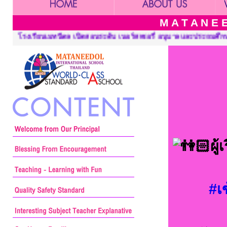
M A T A N E E
ซอรี่ อนุบาลและประถมศึกษา ::: Mataneedol School, Pre-Kindergart
ผู
#เ