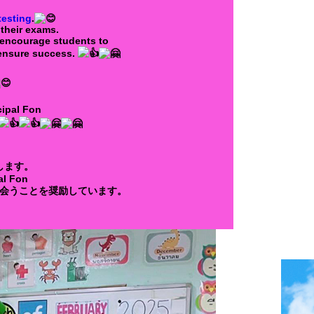
testing
.
their exams.
encourage students to
 ensure success.
ipal Fon
します。
al Fon
会うことを奨励しています。