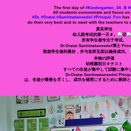
The first day of
#Kindergarten_3A_B
#
All students concentrate and focus on 
#Dr
.
#Oratai
#Santimataneedol
#Pricipal_Fon
has 
do their very best and to meet with the teachers to
真实评估
幼儿园考试的第一天＃。
所有学生都专注于考试。
Dr.Oratai Santimataneedol博士 Princ
鼓励学生做到最好，并与老师见面以确保成功。
本物の評価
幼稚園初日＃テスト
すべての生徒が集中して試験に集中
Dr.Oratai Santimataneedol Pricip
は、生徒が最善を尽くし、成功を確実にするために教師と