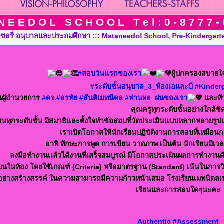
N E E D O L S C H O O L T e l : 0 - 8 7 7 7 - 
hool, Pre-Kindergarten, Kindergarten and Grade in Khon Kaen Tha
#สอบวันเเรกของเรา
ผู้ปกครองสบายใ
#ระดับชั้นอนุบาล_3_ห้องเอและบี
#Kinder
นผู้อำนวยการ
#ดร
.
#อรทัย
#สันติเมทนีดล
#ท่านผอ_ฝนของเรา
และหัว
คุณครูทุกระดับชั้นอย่างใกล้ชิ
ยนทุกระดับชั้น มีสมาธิเเละตั้งใจทำข้อสอบที่วัดประเมินเเบบหลากหลาย
เราเปิดโอกาสให้นักเรียนปฏิบัติงานการสอบที่เหมือนกา
อาทิ ทักษะการพูด การเขียน วาดภาพ เป็นต้น นักเรียนมี
ลงมือทำงานเเล้วได้งานที่เสร็จสมบูรณ์ มีโอกาสประเมินผลการทำงาน
รียนในห้อง โดยใช้เกณฑ์ (Criteria) หรือมาตรฐาน (Standard) เน้นในการว
รู้อย่างสร้างสรรค์ ในความสามารถมีความก้าวหน้าเสมอ โรงเรียนเมทนีดลเน
เรียนและการสอบใดๆนะคะ
Authentic
#Assessment