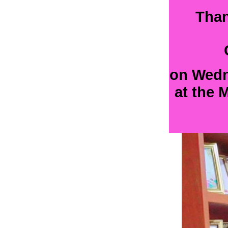
Than
on Wedn
at the 