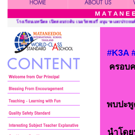
M A T A N E E
์สเซอรี่ อนุบาลและประถมศึกษา ::: Mataneedol School, Pre-Kinderg
#K3A
ครอบค
พบปะพู
นำโดยท