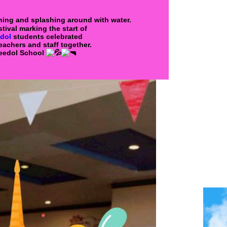
hing and splashing around with water.
tival marking the start of
dol
students celebrated
eachers and staff together.
needol School