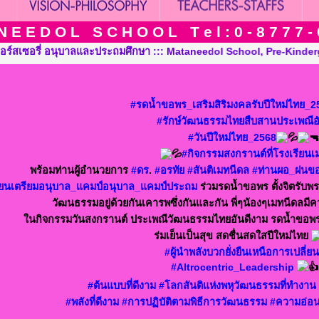
N E E D O L S C H O O L T e l : 0 - 8 7 7 7 - 
l School, Pre-Kindergarten, Kindergarten and Grade in Khon Kaen
#รดน้ำขอพร_เสริมสิริมงคลรับปีใหม่ไทย_2
#รักษ์วัฒนธรรมไทยสืบสานประเพณีอ
#วันปีใหม่ไทย_2568
#กิจกรรมสงกรานต์ที่โรงเรียนเ
พร้อมท่านผู้อำนวยการ
#ดร
.
#อรทัย
#สันติเมทนีดล
#ท่านผอ_ฝนขอ
รียนเตรียมอนุบาล_แคมป์อนุบาล_แคมป์ประถม
ร่วมรดน้ำขอพร ตั้งจิตรั
วัฒนธรรมอยู่ด้วยกันเคารพซึ่งกันและกัน พี่ๆน้องๆเมทนีดลมีค
ในกิจกรรมวันสงกรานต์ ประเพณีวัฒนธรรมไทยอันดีงาม รดน้ำขอพรด
ร่มเย็นเป็นสุข สดชื่นสดใสปีใหม่ไทย
#ผู้นำพลังบวกยั่งยืนเหนือการเปลี่
#Altrocentric_Leadership
#ต้นแบบที่ดีงาม
#โลกสันติแห่งพหุวัฒนธรรมที่ทำงาน
#พลังที่ดีงาม
#การปฏิบัติตามพิธีการวัฒนธรรม
#ความอ่อ