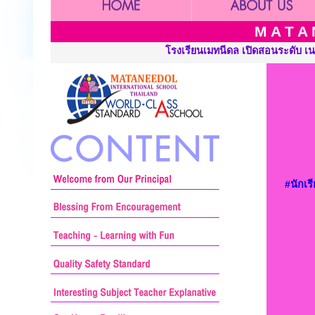
M A T A 
ีดล เปิดสอนระดับ เนอร์สเซอรี่ อนุบาลและประถมศึกษา ::: Mataneedo
#นักเ