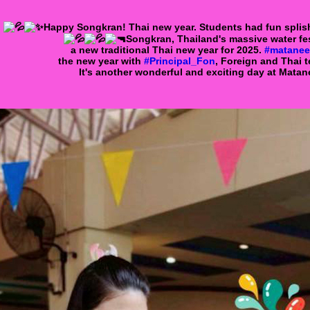
Happy Songkran! Thai new year. Students had fun splis
Songkran, Thailand's massive water fes
a new traditional Thai new year for 2025.
#matanee
the new year with
#Principal_Fon
, Foreign and Thai t
It's another wonderful and exciting day at Mata