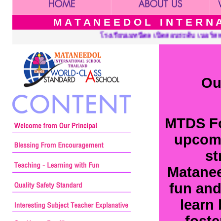
M A T A N E E D O L I N T E R N A 
โรงเรียนเมทนีดล เปิดสอนระดับ เนอร์สเซอรี่ อนุบาลและประถมศึกษ
Ou
MTDS Fo
upcomi
st
Matanee
fun and
learn
foste