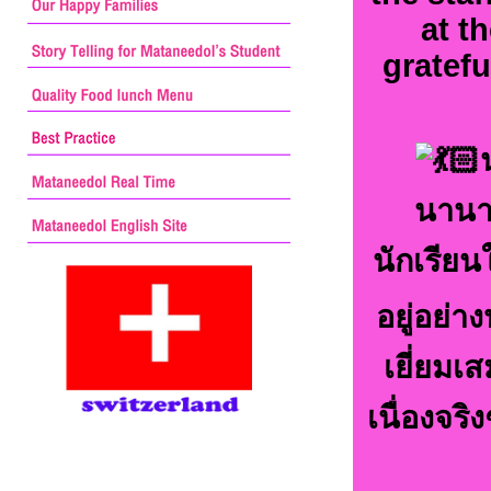
at t
gratefu
นานาช
นักเรียน
อยู่อย่
เยี่ยมเ
เนื่องจร