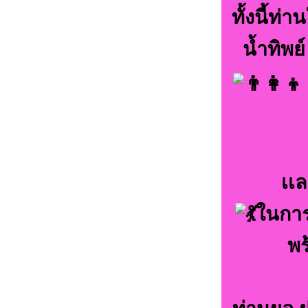
ทั้งนี้ท
น้ำทิพย
เเ
ในการ
พร