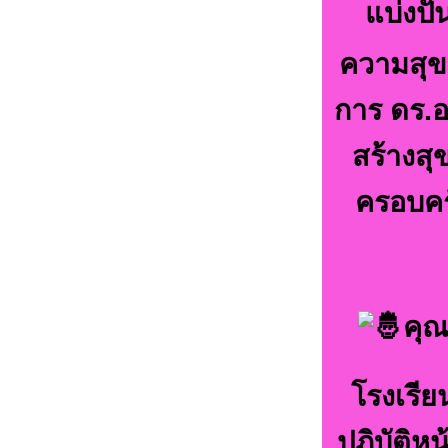
แบ่งปั
ความสุข
การ ดร.อร
สร้างสุ
ครอบครั
คุณ
โรงเรี
ปฎิบัติห