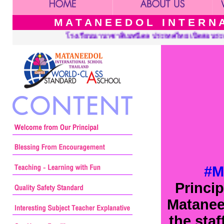
M A T A N E E D O L I N T E R N A 
รียนนานาชาติเมทนีดล ประเทศไทย เปิดสอนระดับ เนอร์สเซอรี่ อนุบาล ป
#M
Princi
Matanee
the sta