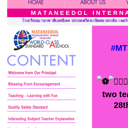
M A T A N E E D O L I N T E R N A 
ดสอนระดับ เนอร์สเซอรี่ อนุบาล ประถมศึกษาและมัธยมศึกษา ::: Matan
#MT
two te
28t