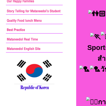
Sport
สำ
ว
กา