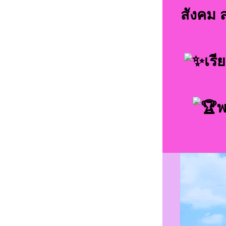
สังคม 
เรี
พ