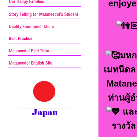
enjoye
มหก
เมทนีดล 
Matanee
ท่านผู
และ
รางวัล