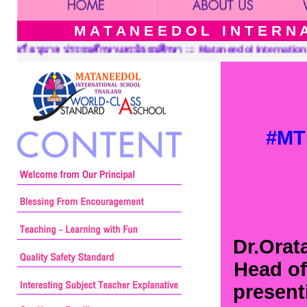
M A T A N E E D O L I N T E R N A 
taneedol International School Thailand, Pre-Kindergarten, Kinde
#MT
Dr.Orat
Head of
present