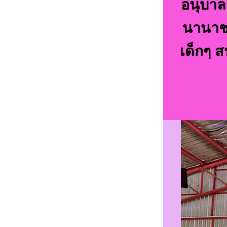
อนุบาลถ
นานาชา
เด็กๆ 