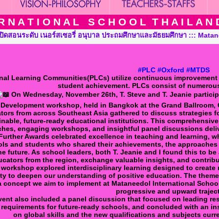
 N A T I O N A L S C H O O L T H A I L A N D T
ถมศึกษาและมัธยมศึกษา ::: Mataneedol International School Thailan
#PLC
#Oxford
#MTDS
nal Learning Communities(PLCs) utilize continuous improvement 
student achievement. PLCs consist of numerous
On Wednesday, November 26th, T. Steve and T. Jeanie participa
Development workshop, held in Bangkok at the Grand Ballroom, G
tors from across Southeast Asia gathered to discuss strategies fo
inable, future-ready educational institutions. This comprehensiv
hes, engaging workshops, and insightful panel discussions deliv
urther Awards celebrated excellence in teaching and learning, wh
ls and students who shared their achievements, the approaches 
the future. As school leaders, both T. Jeanie and I found this to b
cators from the region, exchange valuable insights, and contribu
workshop explored interdisciplinary learning designed to create 
ty to deepen our understanding of positive education. The theme
 a concept we aim to implement at Mataneedol International Schoo
progressive and upward traject
ent also included a panel discussion that focused on leading resi
 requirements for future-ready schools, and concluded with an in
on global skills and the new qualifications and subjects curre