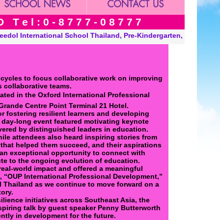
 e l : 0 - 8 7 7 7 - 0 8 7 7 7
d, Pre-Kindergarten, Kindergarten and Grade in Khon Kaen Thaila
cycles to focus collaborative work on improving
 collaborative teams.
ted in the Oxford International Professional
rande Centre Point Terminal 21 Hotel.
r fostering resilient learners and developing
e day-long event featured motivating keynote
ered by distinguished leaders in education.
ile attendees also heard inspiring stories from
that helped them succeed, and their aspirations
e an exceptional opportunity to connect with
te to the ongoing evolution of education.
real-world impact and offered a meaningful
, “OUP International Professional Development,”
l Thailand as we continue to move forward on a
ory.
lience initiatives across Southeast Asia, the
spiring talk by guest speaker Penny Butterworth
ntly in development for the future.