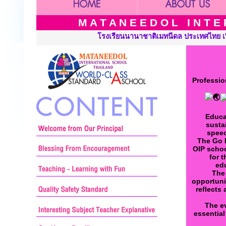
M A T A N E E D O L I N T E R
นนานาชาติเมทนีดล ประเทศไทย เปิดสอนระดับ เนอร์สเซอรี่ อนุบาล ประ
Professio
Educa
susta
speec
The Go F
OIP schoo
for 
edu
The 
opportuni
reflects
The ev
essential