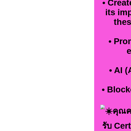
• Crea
its im
thes
• Pro
e
• AI 
• Block
คุณค
รับ Cer