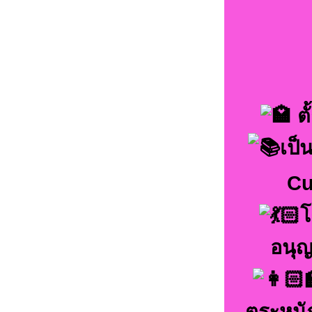
ตั
เป็
Cu
โ
อนุญ
ตระหนัก