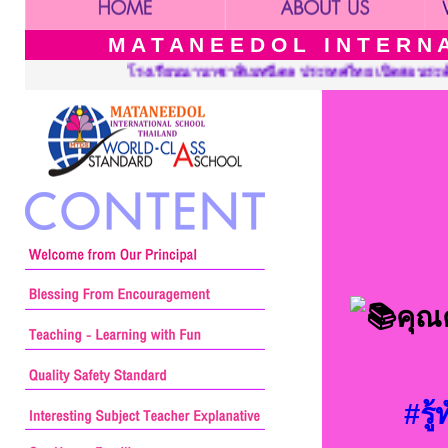
M A T A N E E D O L I N T E R N A 
ะเทศไทย เปิดสอนระดับ เนอร์สเซอรี่ อนุบาล ประถมศึกษาและมัธยมศึกษ
คุณค
#รู