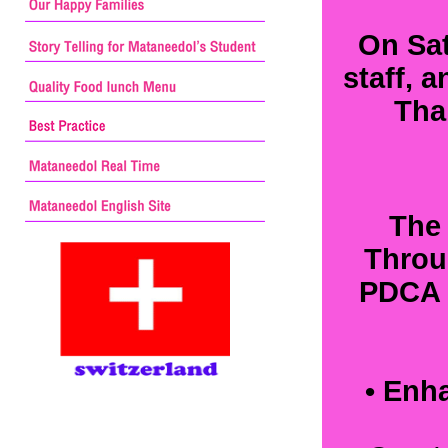
On Sat
staff, 
Thai
The 
Throu
PDCA M
• Enh