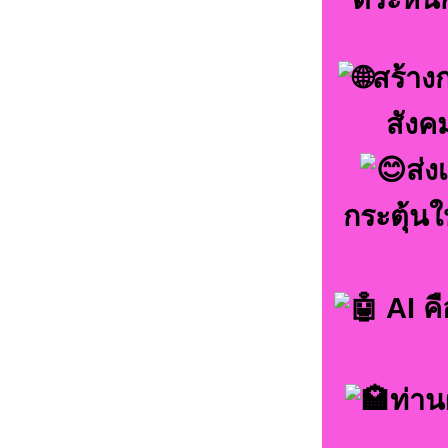
สร้าง
สังค
ส่ง
กระตุ้นใ
AI คื
ท่าน