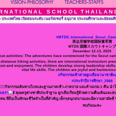
 N A T I O N A L S C H O O L T H A I L A N D T
สเซอรี่ อนุบาล ประถมศึกษาและมัธยมศึกษา ::: Mataneedol Internati
#MTDS_International_Scout_Cam
美达尼顿学校国际童军营
MTDS 国際スカウトキャンプ
December 12-13, 2025
out activities: The adventures have commenced for the Scout camp
-distance hiking activities, there are international instructors pr
sm and enjoyment. The children develop strong leadership skills.
vital life skills. The children are joyful and harmoni
#กิจกรรมเข้าค่ายลูกเสือนานาชาติเ
#ประจำปีการศึกษา_2568
กิจกรรมเดินทางไกลและฐานภาคเช้า-ภาคบ่าย และค้างแรม 1 คืน นำ
องเรา
คุณครูต่างชาติประจำฐาน ลูกเสือเรียนรู้ด้วยความตื่นเต้นและสนุ
ทน ที่ถือเป็นทักษะชีวิตจำเป็นที่สำคัญ เด็กๆสนุกสนานและมีความสามัคคี พ
พบกันนะคะ