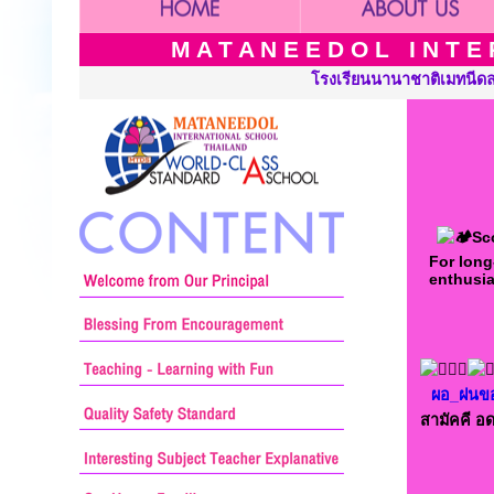
M A T A N E E D O L I N T E R
โรงเรียนนานาชาติเมทนีดล ประเทศไทย เปิดสอนระดับ เนอร์
Sc
For long
enthusia
ผอ_ฝนข
สามัคคี อด