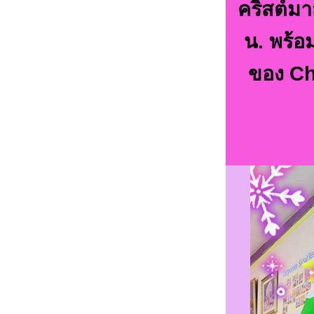
คริสต์มา
น. พร้อ
ของ C