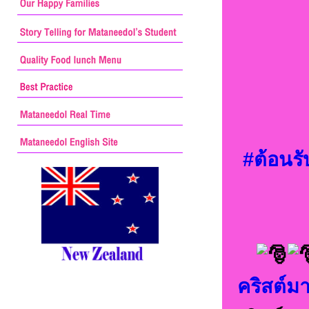
#ต้อนรั
คริสต์ม