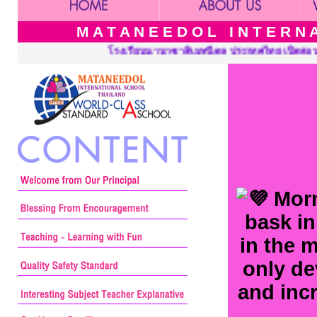
M A T A N E E D O L I N T E R N A 
ระเทศไทย เปิดสอนระดับ เนอร์สเซอรี่ อนุบาล ประถมศึกษาและมัธยมศึก
Morn
bask in
in the 
only d
and incr