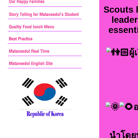
Scouts 
leade
essenti
ผู
อ
นำโดยท