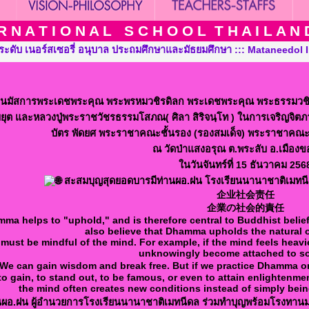
 N A T I O N A L S C H O O L T H A I L A N D T
กษา ::: Mataneedol International School Thailand, Pre-Kindergar
นมัสการพระเดชพระคุณ พระพรหมวชิรดิลก พระเดชพระคุณ พระธรรมวชิรสา
ุต และหลวงปู่พระราชวัชรธรรมโสภณ( ศิลา สิริจนฺโท ) ในการเจริญจิต
บัตร พัดยศ พระราชาคณะชั้นรอง (รองสมเด็จ) พระราชาคณะชั
ณ วัดป่าแสงอรุณ ต.พระลับ อ.เมือง
ในวันจันทร์ที่ 15 ธันวาคม 256
สะสมบุญสุดยอดบารมีท่านผอ.ฝน โรงเรียนนานาชาติเมทนีด
企业社会责任
企業の社会的責任
ma helps to "uphold," and is therefore central to Buddhist belief
also believe that Dhamma upholds the natural o
must be mindful of the mind. For example, if the mind feels heavi
unknowingly become attached to s
We can gain wisdom and break free. But if we practice Dhamma onl
o gain, to stand out, to be famous, or even to attain enlightenme
the mind often creates new conditions instead of simply being
นผอ.ฝน ผู้อำนวยการโรงเรียนนานาชาติเมทนีดล ร่วมทำบุญพร้อมโรงทานมห