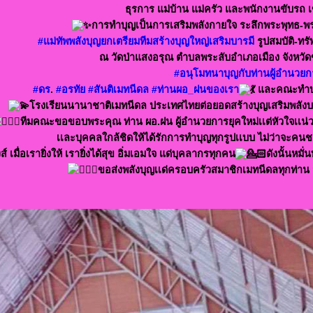
ธุรการ แม่บ้าน แม่ครัว และพนักงานขับรถ เข
การทำบุญเป็นการเสริมพลังกายใจ ระลึกพระพุทธ-
#แม่ทัพพลังบุญยกเตรียมทีมสร้างบุญใหญ่เสริมบารมี
รูปสมบัติ-ทรัพ
ณ วัดป่าแสงอรุณ ตำบลพระลับอำเภอเมือง จังหว
#อนุโมทนาบุญกับท่านผู้อำนวยก
#ดร
.
#อรทัย
#สันติเมทนีดล
#ท่านผอ_ฝนของเรา
และคณะทำบุญ
โรงเรียนนานาชาติเมทนีดล ประเทศไทยต่อยอดสร้างบุญเสริมพลังบว
ทีมคณะขอขอบพระคุณ ท่าน ผอ.ฝน ผู้อำนวยการยุคใหม่เเต่หัวใจเเน่วเ
เเละบุคคลใกล้ชิดให้ได้รักการทำบุญทุกรูปเเบบ ไม่ว่าจะค
สงส์ เมื่อเรายิ่งให้ เรายิ่งได้สุข อิ่มเอมใจ แด่บุคลากรทุกคน
ดังนั้นหมั
ขอส่งพลังบุญเเด่ครอบครัวสมาชิกเมทนีดลทุกท่าน 