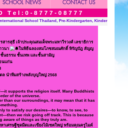
 e l : 0 - 8 7 7 7 - 0 8 7 7 7
ten, Kindergarten and Grade in Khon Kaen Thailand. “A Modern, E
รสุธี เจ้าประคุณสมเด็จพระมหาวีรวงศ์ เลขาธิการ
ภาวนา
ในพิธีฉลองสมโภชสมณศักดิ์ หิรัญบัฎ สัญญ
้นธรรม ชั้นเทพ และชั้นสามัญ
ขอนแก่น
8
ล นำทีมสร้างพลังบุญใหญ่ 2568
—it supports the religion itself. Many Buddhists
rder of the universe.
er than our surroundings, it may mean that it has
omething.
y to satisfy our desires—to know, to see, to
nt—then we risk going off track. This is because
 aware of things as they truly are.
าเศรษฐีชุดมีดและเขียงไม้เซตใหญ่ พร้อมคุณครูไมค์