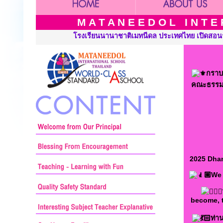
M A T A N E E D O L I N T E R
ประเทศไทย เปิดสอนระดับ เนอร์สเซอรี่ อนุบาล ประถมศึกษาและมัธยมศึ
กราบ
คณะธรรมย
2025 Dham
We 
become, t
ท่า