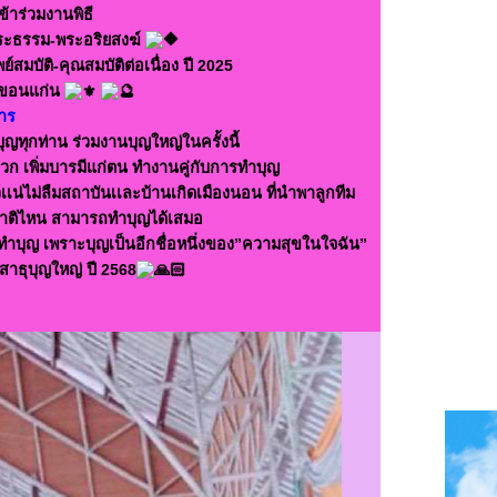
้าร่วมงานพิธี
พระธรรม-พระอริยสงฆ์
ย์สมบัติ-คุณสมบัติต่อเนื่อง ปี 2025
ัดขอนแก่น
าร
ทุกท่าน ร่วมงานบุญใหญ่ในครั้งนี้
ก เพิ่มบารมีแก่ตน ทำงานคู่กับการทำบุญ
เน่ไม่ลืมสถาบันเเละบ้านเกิดเมืองนอน ที่นำพาลูกทีม
นชาติไหน สามารถทำบุญได้เสมอ
่นทำบุญ เพราะบุญเป็นอีกชื่อหนึ่งของ”ความสุขในใจฉัน”
สาธุบุญใหญ่ ปี 2568