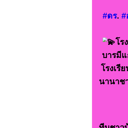
#ดร
.
#
โรง
บารมีแ
โรงเรี
นานาชาต
ทีมชาวบ