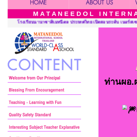
M A T A N E E D O L I N T E R N A 
เปิดสอนระดับ เนอร์สเซอรี่ อนุบาล ประถมศึกษาและมัธยมศึกษา ::: Ma
ท่านผอ.