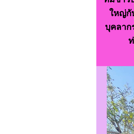
ใหญ่กั
บุคลาก
ท