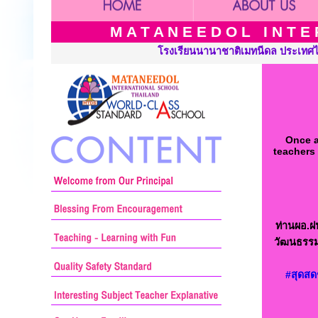
M A T A N E E D O L I N T E R
ิเมทนีดล ประเทศไทย เปิดสอนระดับ เนอร์สเซอรี่ อนุบาล ประถมศึกษาแ
Once a
teachers 
ท่านผอ.ฝ
วัฒนธรรมเ
#สุดสดช