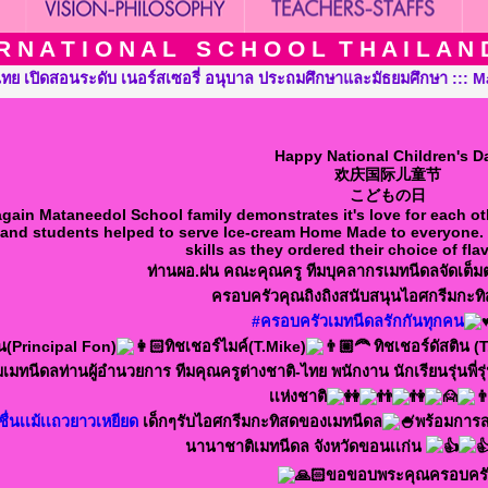
 N A T I O N A L S C H O O L T H A I L A N D T
ละมัธยมศึกษา ::: Mataneedol International School Thailand, Pre-K
Happy National Children's D
欢庆国际儿童节
こどもの日
gain Mataneedol School family demonstrates it's love for each oth
and students helped to serve Ice-cream Home Made to everyone. E
skills as they ordered their choice of fla
ท่านผอ.ฝน คณะคุณครู ทีมบุคลากรเมทนีดลจัดเต็ม
ครอบครัวคุณถิงถิงสนับสนุนไอศกรีมกะท
#ครอบครัวเมทนีดลรักกันทุกคน
น(Principal Fon)
ทิชเชอร์ไมค์(T.Mike)
ทิชเชอร์ดัสติน (
มทนีดลท่านผู้อำนวยการ ทีมคุณครูต่างชาติ-ไทย พนักงาน นักเรียนรุ่นพี่รุ
เเห่งชาติ
ื่นเเม้เเถวยาวเหยียด
เด็กๆรับไอศกรีมกะทิสดของเมทนีดล
พร้อมการ
นานาชาติเมทนีดล จังหวัดขอนเเก่น
ขอขอบพระคุณครอบครั