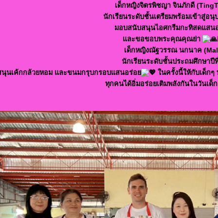
เด็กหญิงจิตรพิชญา จินภักดี (Ting
นักเรียนระดับชั้นเตรียมพร้อมเข้าสู่อ
มอบสนับสนุนไอศกรีมกะทิสดแสนอ
และขอขอบพระคุณคุณย่า
เด็กหญิงณัฐวรรณ นกนาค (Mal
นักเรียนระดับชั้นประถมศึกษาปีที
สนุนเค้กกล้วยหอม และขนมกรุบกรอบแสนอร่อย
ในครั้งนี้ให้กับเด็
ทุกคนได้อิ่มอร่อยเติมพลังกันในวันเด็ก