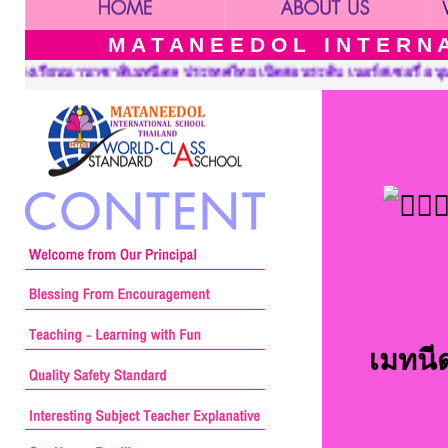
M A T A N E E D O L I N T E R N A 
นระดับ เนอร์สเซอรี่ อนุบาล ประถมศึกษาและมัธยมศึกษา ::: Mataneedo
เมทนีด