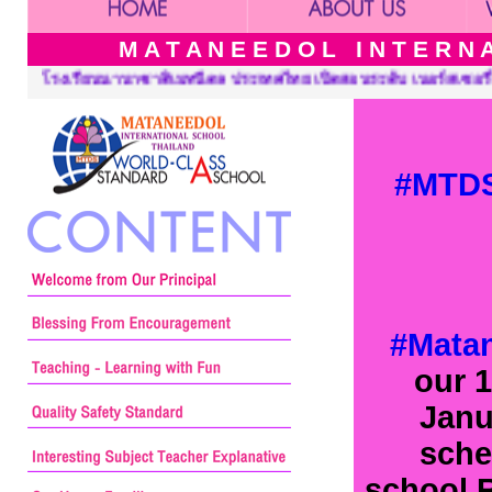
M A T A N E E D O L I N T E R N A 
ดสอนระดับ เนอร์สเซอรี่ อนุบาล ประถมศึกษาและมัธยมศึกษา ::: Matan
#MTDS
#Mata
our 1
Janu
sche
school R