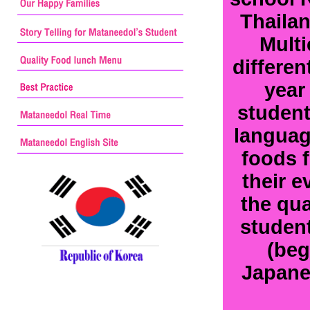
Thailan
Multi
differen
year
student
language
foods f
their e
the qua
student
(beg
Japane