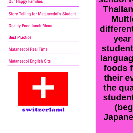
Thailan
Multi
differen
year
student
language
foods f
their e
the qua
student
(beg
Japane