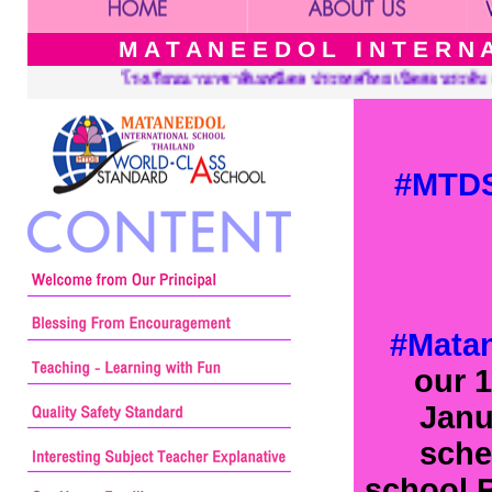
M A T A N E E D O L I N T E R N A 
เทศไทย เปิดสอนระดับ เนอร์สเซอรี่ อนุบาล ประถมศึกษาและมัธยมศึกษา 
#MTDS
#Mata
our 1
Janu
sche
school R