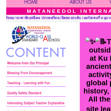
M A T A N E E D O L I N T E R N A 
 เนอร์สเซอรี่ อนุบาล ประถมศึกษาและมัธยมศึกษา ::: Mataneedol Int
T
outsid
at Ku 
ancient
activi
global 
history,
All th
site le