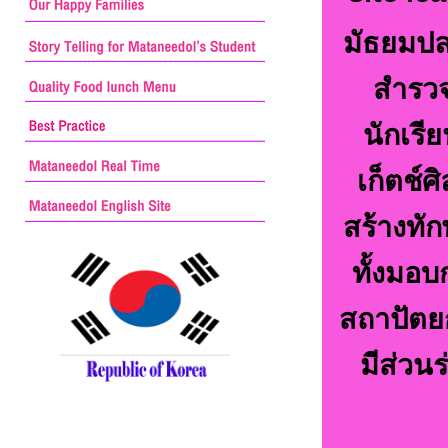
มัธยมปล
สำรวจ
นักเรี
เก็ตช์ศ
สร้างทั
ทั้งมอบ
สถาปัตย
มีส่วน