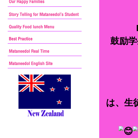
鼓励学
は、生