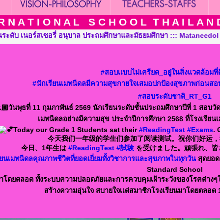
 N A T I O N A L S C H O O L T H A I L A N D T
ึกษา ::: Mataneedol International School Thailand, Pre-Kindergar
#สอบเเบบไม่เครียด_อยู่ในสิ่งแวดล้อมที
#นักเรียนเมทนีดลมีความสุขกายใจเสมอปกป้องสุขภาพก่อนสอ
#สอบระดับชาติ_RT_G1
วันพุธที่ 11 กุมภาพันธ์ 2569 นักเรียนระดับชั้นประถมศึกษาปีที่ 1 ส
เมทนีดลอย่างมีความสุข ประจำปีการศึกษา 2568 ที่โรงเรียน
Today our Grade 1 Students sat their
#ReadingTest
#Exams
. 
今天我们一年级的学生们参加了阅读测试。祝你们好运，
今日、1年生は
#ReadingTest
#試験
を受けました。頑張れ、皆
ียนเมทนีดลคุณภาพชีวิตที่ยอดเยี่ยมทั้งวิชาการและสุขภาพในทุกวัน
สุดยอด
Standard School
มาโดยตลอด ทั้งระบบความปลอดภัยและการควบคุมเฝ้าระวังของโรคต่างๆใ
สร้างความอุ่นใจ สบายใจเเด่สมาชิกโรงเรียนมาโดยตลอด 