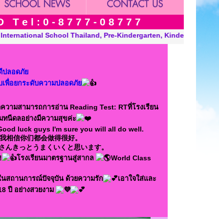
 e l : 0 - 8 7 7 7 - 0 8 7 7 7
ten, Kindergarten and Grade in Khon Kaen Thailand. “A Modern, E
่ดีปลอดภัย
บเพื่อยกระดับความปลอดภัย
อบวัดความสามารถการอ่าน Reading Test: RTที่โรงเรียน
เมทนีดลอย่างมีความสุขค่ะ
Good luck guys I'm sure you will all do well.
我相信你们都会做得很好。
さんきっとうまくいくと思います。
!
โรงเรียนมาตรฐานสู่สากล
World Class
นสถานการณ์ปัจจุบัน ด้วยความรัก
เอาใจใส่และ
18 ปี อย่างสวยงาม