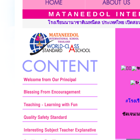
M A T A N E E D O L I N T E R
 ประเทศไทย เปิดสอนระดับ เนอร์สเซอรี่ อนุบาล ประถมศึกษาและมัธยมศ
#โรงเร
ชัดเจน!