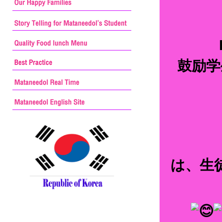
鼓励学
は、生