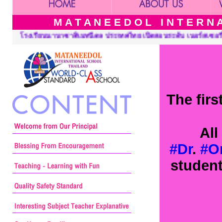
M A T A N E E D O L I N T E R N A 
ทศไทย เปิดสอนระดับ เนอร์สเซอรี่ อนุบาล ประถมศึกษาและมัธยมศึกษา 
The fir
All
#Dr
.
#Or
student