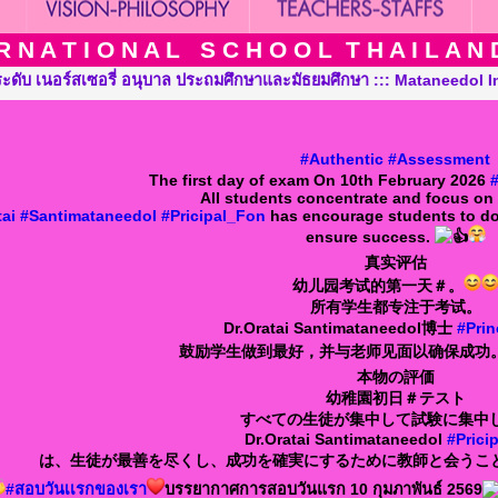
 N A T I O N A L S C H O O L T H A I L A N D T
 ::: Mataneedol International School Thailand, Pre-Kindergarten
#Authentic
#Assessment
The first day of exam On 10th February 2026
All students concentrate and focus on 
ai
#Santimataneedol
#Pricipal_Fon
has encourage students to do 
ensure success.
真实评估
幼儿园考试的第一天＃。
所有学生都专注于考试。
Dr.Oratai Santimataneedol博士
#Prin
鼓励学生做到最好，并与老师见面以确保成功
本物の評価
幼稚園初日＃テスト
すべての生徒が集中して試験に集中
Dr.Oratai Santimataneedol
#Pricip
は、生徒が最善を尽くし、成功を確実にするために教師と会うこ
#สอบวันเเรกของเรา
บรรยากาศการสอบวันแรก 10 กุมภาพันธ์ 2569