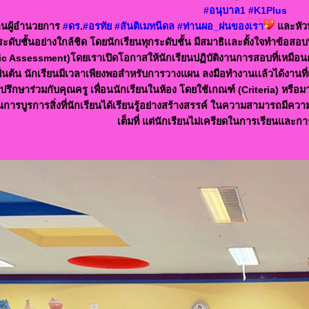
#อนุบาล1
#K1Plus
านผู้อำนวยการ
#ดร
.
#อรทัย
#สันติเมทนีดล
#ท่านผอ_ฝนของเรา
และหัวห
ระดับชั้นอย่างใกล้ชิด โดยนักเรียนทุกระดับชั้น มีสมาธิเเละตั้งใจทำข้อ
c Assessment)โดยเราเปิดโอกาสให้นักเรียนปฏิบัติงานการสอบที่เหมือนกา
็นต้น นักเรียนมีเวลาเพียงพอสำหรับการวางแผน ลงมือทำงานเเล้วได้งานท
ปรึกษาร่วมกับคุณครู เพื่อนนักเรียนในห้อง โดยใช้เกณฑ์ (Criteria) หรื
ารบูรการสิ่งที่นักเรียนได้เรียนรู้อย่างสร้างสรรค์ ในความสามารถมีคว
เต็มที่ แต่นักเรียนไม่เครียดในการเรียนแล