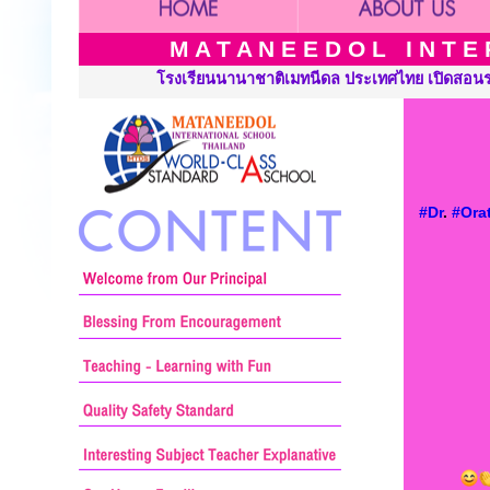
M A T A N E E D O L I N T E R
เทศไทย เปิดสอนระดับ เนอร์สเซอรี่ อนุบาล ประถมศึกษาและมัธยมศึกษา
#Dr
.
#Orat